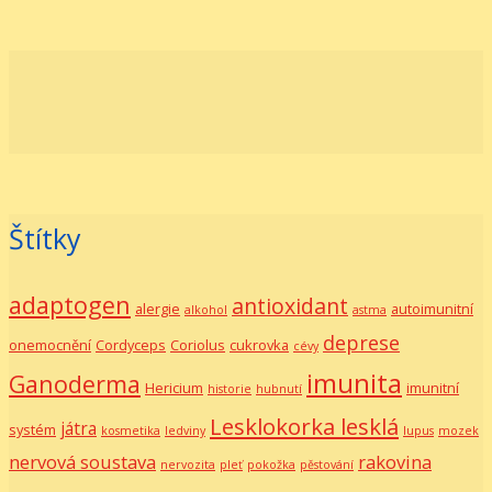
Štítky
adaptogen
antioxidant
alergie
autoimunitní
alkohol
astma
deprese
onemocnění
Cordyceps
Coriolus
cukrovka
cévy
imunita
Ganoderma
Hericium
imunitní
historie
hubnutí
Lesklokorka lesklá
játra
systém
kosmetika
ledviny
lupus
mozek
nervová soustava
rakovina
nervozita
pleť
pokožka
pěstování