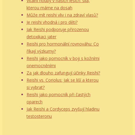
Vitalní houby v našich lesích: síla,
kterou máme na dosah
Může mít reishi vliv i na zdraví vlasů?
Je reishi vhodná i pro děti?
Jak Reishi podporuje přirozenou
detoxikaci jater
Reishi pro hormonální rovnováhu: Co
říkají výzkumy?
Reishi jako pomocník v boji s kožními
onemocněními
Za jak dlouho zafungují účinky Reishi?
Reishi vs. Coriolus: Jak se liší a kterou
si vybrat?
Reishi jako pomocník při častých
oparech
Jak Reishi a Cordyceps zvyšují hladinu
testosteronu