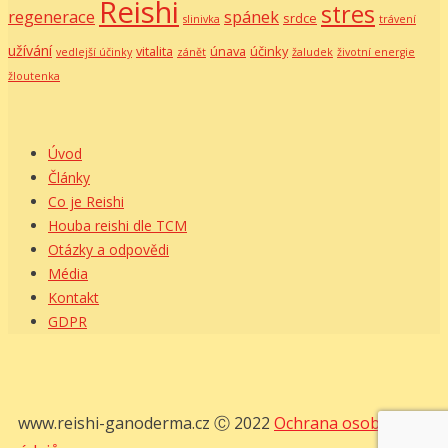
Reishi
stres
regenerace
spánek
srdce
slinivka
trávení
užívání
vitalita
únava
účinky
vedlejší účinky
zánět
žaludek
životní energie
žloutenka
Úvod
Články
Co je Reishi
Houba reishi dle TCM
Otázky a odpovědi
Média
Kontakt
GDPR
www.reishi-ganoderma.cz Ⓒ 2022
Ochrana osobních