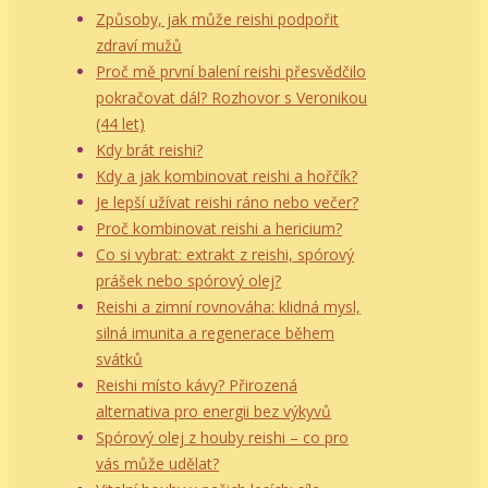
Způsoby, jak může reishi podpořit
zdraví mužů
Proč mě první balení reishi přesvědčilo
pokračovat dál? Rozhovor s Veronikou
(44 let)
Kdy brát reishi?
Kdy a jak kombinovat reishi a hořčík?
Je lepší užívat reishi ráno nebo večer?
Proč kombinovat reishi a hericium?
Co si vybrat: extrakt z reishi, spórový
prášek nebo spórový olej?
Reishi a zimní rovnováha: klidná mysl,
silná imunita a regenerace během
svátků
Reishi místo kávy? Přirozená
alternativa pro energii bez výkyvů
Spórový olej z houby reishi – co pro
vás může udělat?