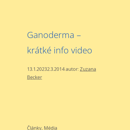
Ganoderma –
krátké info video
13.1.2023
2.3.2014
autor:
Zuzana
Becker
Rubriky
Články
,
Média