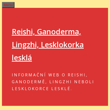
Přeskočit
Menu
na
obsah
Reishi, Ganoderma,
Lingzhi, Lesklokorka
lesklá
INFORMAČNÍ WEB O REISHI,
GANODERMĚ, LINGZHI NEBOLI
LESKLOKORCE LESKLÉ.