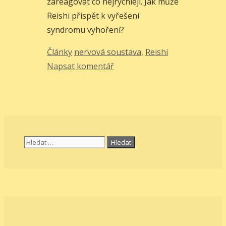
zareagovat co nejrychleji. Jak může
Reishi přispět k vyřešení
syndromu vyhoření?
Rubriky
Štítky
Články
nervová soustava
,
Reishi
Napsat komentář
Hledat: