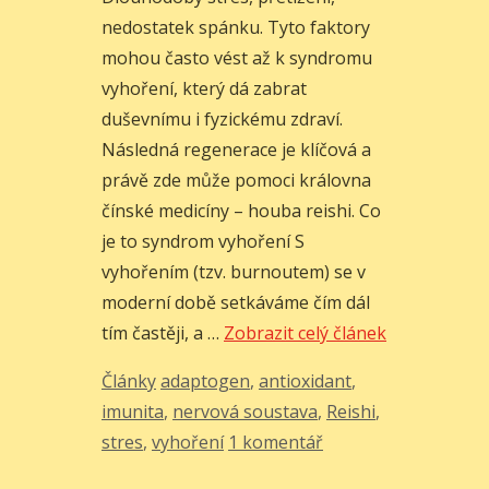
nedostatek spánku. Tyto faktory
mohou často vést až k syndromu
vyhoření, který dá zabrat
duševnímu i fyzickému zdraví.
Následná regenerace je klíčová a
právě zde může pomoci královna
čínské medicíny – houba reishi. Co
je to syndrom vyhoření S
vyhořením (tzv. burnoutem) se v
moderní době setkáváme čím dál
tím častěji, a …
Zobrazit celý článek
Rubriky
Štítky
Články
adaptogen
,
antioxidant
,
imunita
,
nervová soustava
,
Reishi
,
stres
,
vyhoření
1 komentář