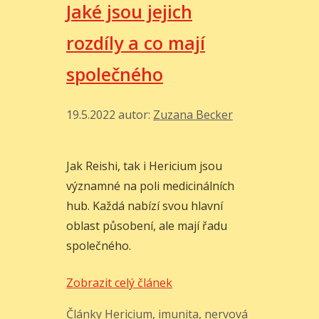
reishi?
Jaké jsou jejich
rozdíly a co mají
společného
19.5.2022
autor:
Zuzana Becker
Jak Reishi, tak i Hericium jsou
významné na poli medicinálních
hub. Každá nabízí svou hlavní
oblast působení, ale mají řadu
společného.
Reishi
Zobrazit celý článek
vs
Rubriky
Štítky
Články
Hericium
,
imunita
,
nervová