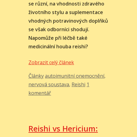
se různí, na vhodnosti zdravého
životního stylu a suplementace
vhodných potravinových doplňků
se však odborníci shodují.
Napomůže při léčbě také
medicinální houba reishi?
Strašák
Zobrazit celý článek
jménem
Rubriky
Štítky
Články
autoimunitní onemocnění
,
roztroušená
nervová soustava
,
Reishi
1
skleróza.
komentář
Pomůže
při
léčbě
medicinální
Reishi vs Hericium:
houba