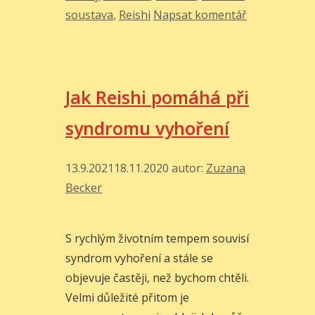
Hericium:
soustava
,
Reishi
Napsat komentář
Jaké
jsou
jejich
rozdíly
Jak Reishi pomáhá při
a
co
syndromu vyhoření
mají
společného
13.9.2021
18.11.2020
autor:
Zuzana
Becker
S rychlým životním tempem souvisí
syndrom vyhoření a stále se
objevuje častěji, než bychom chtěli.
Velmi důležité přitom je