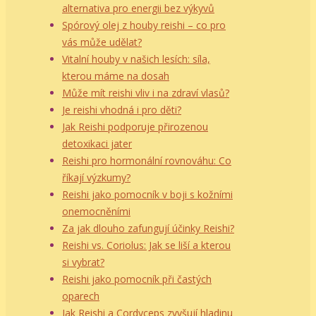
alternativa pro energii bez výkyvů
Spórový olej z houby reishi – co pro
vás může udělat?
Vitalní houby v našich lesích: síla,
kterou máme na dosah
Může mít reishi vliv i na zdraví vlasů?
Je reishi vhodná i pro děti?
Jak Reishi podporuje přirozenou
detoxikaci jater
Reishi pro hormonální rovnováhu: Co
říkají výzkumy?
Reishi jako pomocník v boji s kožními
onemocněními
Za jak dlouho zafungují účinky Reishi?
Reishi vs. Coriolus: Jak se liší a kterou
si vybrat?
Reishi jako pomocník při častých
oparech
Jak Reishi a Cordyceps zvyšují hladinu