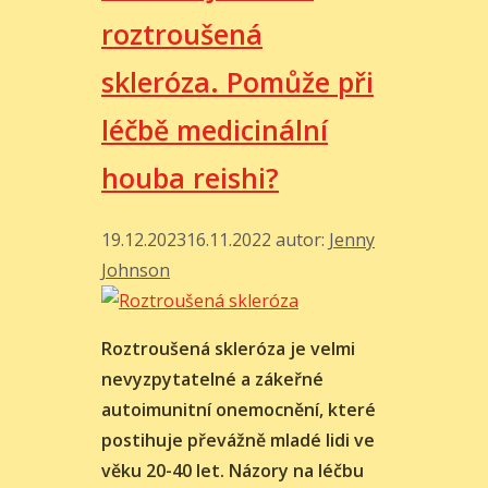
studie
roztroušená
skleróza. Pomůže při
léčbě medicinální
houba reishi?
19.12.2023
16.11.2022
autor:
Jenny
Johnson
Roztroušená skleróza je velmi
nevyzpytatelné a zákeřné
autoimunitní onemocnění, které
postihuje převážně mladé lidi ve
věku 20-40 let. Názory na léčbu