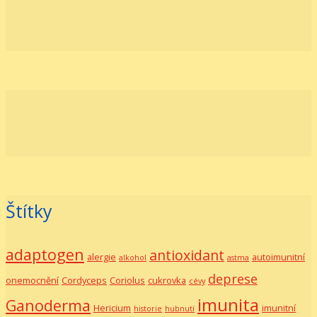
Štítky
adaptogen
antioxidant
alergie
autoimunitní
alkohol
astma
deprese
onemocnění
Cordyceps
Coriolus
cukrovka
cévy
imunita
Ganoderma
Hericium
imunitní
historie
hubnutí