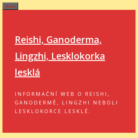
Přeskočit
Menu
na
obsah
Reishi, Ganoderma,
Lingzhi, Lesklokorka
lesklá
INFORMAČNÍ WEB O REISHI,
GANODERMĚ, LINGZHI NEBOLI
LESKLOKORCE LESKLÉ.