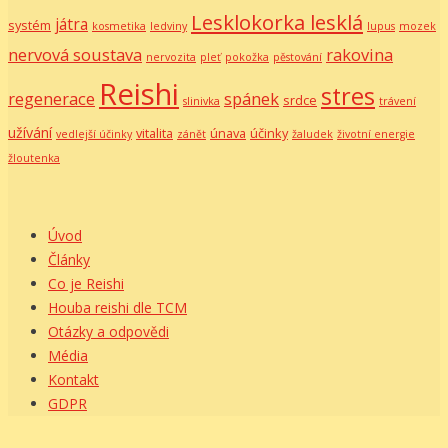
Lesklokorka lesklá
játra
systém
kosmetika
ledviny
lupus
mozek
nervová soustava
rakovina
nervozita
pleť
pokožka
pěstování
Reishi
stres
regenerace
spánek
srdce
slinivka
trávení
užívání
vitalita
únava
účinky
vedlejší účinky
zánět
žaludek
životní energie
žloutenka
Úvod
Články
Co je Reishi
Houba reishi dle TCM
Otázky a odpovědi
Média
Kontakt
GDPR