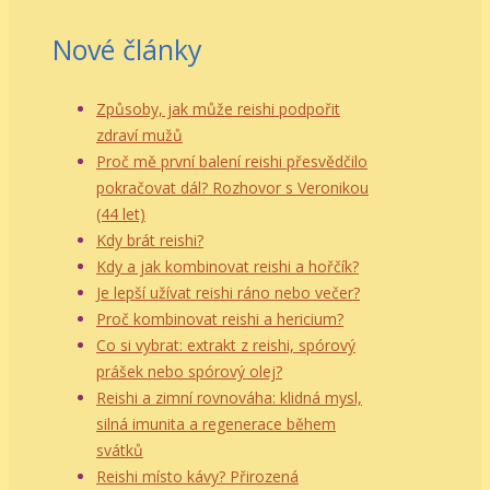
Nové články
Způsoby, jak může reishi podpořit
zdraví mužů
Proč mě první balení reishi přesvědčilo
pokračovat dál? Rozhovor s Veronikou
(44 let)
Kdy brát reishi?
Kdy a jak kombinovat reishi a hořčík?
Je lepší užívat reishi ráno nebo večer?
Proč kombinovat reishi a hericium?
Co si vybrat: extrakt z reishi, spórový
prášek nebo spórový olej?
Reishi a zimní rovnováha: klidná mysl,
silná imunita a regenerace během
svátků
Reishi místo kávy? Přirozená