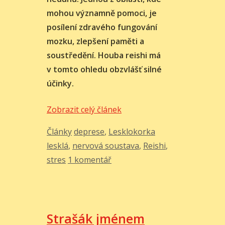
mohou významně pomoci, je
posílení zdravého fungování
mozku, zlepšení paměti a
soustředění. Houba reishi má
v tomto ohledu obzvlášť silné
účinky.
Jak
Zobrazit celý článek
zlepšit
Rubriky
Štítky
Články
deprese
,
Lesklokorka
paměť
lesklá
,
nervová soustava
,
Reishi
,
a
stres
1 komentář
soustředění?
Vsaďte
na
lesklokorku,
Strašák jménem
doporučují